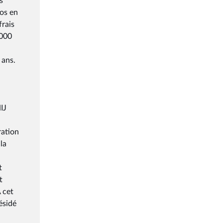
s
ros en
frais
 000
 ans.
IJ
ration
la
t
t
 cet
ésidé