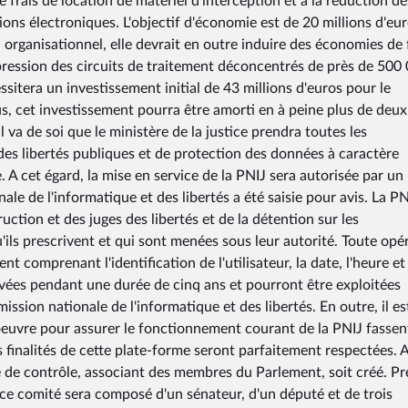
e frais de location de matériel d'interception et à la réduction de
ons électroniques. L'objectif d'économie est de 20 millions d'eu
 organisationnel, elle devrait en outre induire des économies de 
ression des circuits de traitement déconcentrés de près de 500
ssitera un investissement initial de 43 millions d'euros pour le
us, cet investissement pourra être amorti en à peine plus de deux
 va de soi que le ministère de la justice prendra toutes les
des libertés publiques et de protection des données à caractère
. A cet égard, la mise en service de la PNIJ sera autorisée par un
le de l'informatique et des libertés a été saisie pour avis. La PN
uction et des juges des libertés et de la détention sur les
ils prescrivent et qui sont menées sous leur autorité. Toute opé
nt comprenant l'identification de l'utilisateur, la date, l'heure et 
rvées pendant une durée de cinq ans et pourront être exploitées
sion nationale de l'informatique et des libertés. En outre, il es
 oeuvre pour assurer le fonctionnement courant de la PNIJ fassen
s finalités de cette plate-forme seront parfaitement respectées. A
é de contrôle, associant des membres du Parlement, soit créé. Pr
 ce comité sera composé d'un sénateur, d'un député et de trois