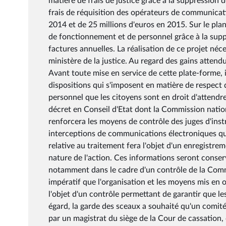
matière de frais de justice grâce à la suppression d
frais de réquisition des opérateurs de communicati
2014 et de 25 millions d'euros en 2015. Sur le plan
de fonctionnement et de personnel grâce à la supp
factures annuelles. La réalisation de ce projet néce
ministère de la justice. Au regard des gains attend
Avant toute mise en service de cette plate-forme, il
dispositions qui s'imposent en matière de respect 
personnel que les citoyens sont en droit d'attendre
décret en Conseil d'Etat dont la Commission nationa
renforcera les moyens de contrôle des juges d'instr
interceptions de communications électroniques qu'
relative au traitement fera l'objet d'un enregistreme
nature de l'action. Ces informations seront conse
notamment dans le cadre d'un contrôle de la Commis
impératif que l'organisation et les moyens mis en
l'objet d'un contrôle permettant de garantir que le
égard, la garde des sceaux a souhaité qu'un comit
par un magistrat du siège de la Cour de cassation,