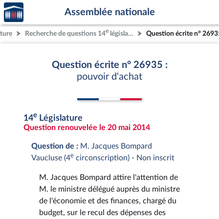
Accèder
Aller au contenu
Aller en bas de la page
Assemblée nationale
à la
page
e
ature
Recherche de questions 14
législature
Question écrite n° 2693
d'accueil
Question écrite n° 26935 :
pouvoir d'achat
e
14
Législature
Question renouvelée le 20 mai 2014
Question de :
M. Jacques Bompard
e
Vaucluse (4
circonscription) - Non inscrit
M. Jacques Bompard attire l'attention de
M. le ministre délégué auprès du ministre
de l'économie et des finances, chargé du
budget, sur le recul des dépenses des