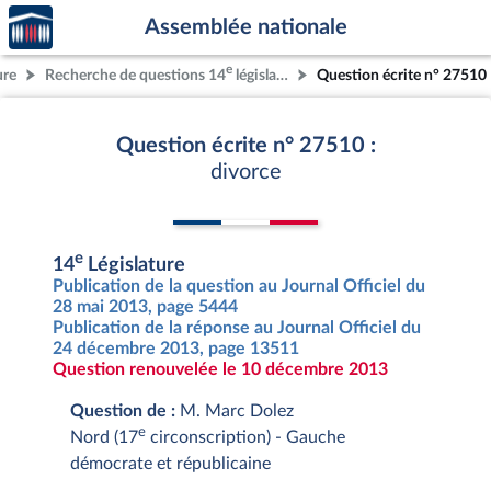
Accèder
Aller au contenu
Aller en bas de la page
Assemblée nationale
à la
page
e
ure
Recherche de questions 14
législature
Question écrite n° 27510
d'accueil
Question écrite n° 27510 :
divorce
e
14
Législature
Publication de la question au Journal Officiel du
28 mai 2013, page 5444
Publication de la réponse au Journal Officiel du
24 décembre 2013, page 13511
Question renouvelée le 10 décembre 2013
Question de :
M. Marc Dolez
e
Nord (17
circonscription) - Gauche
démocrate et républicaine