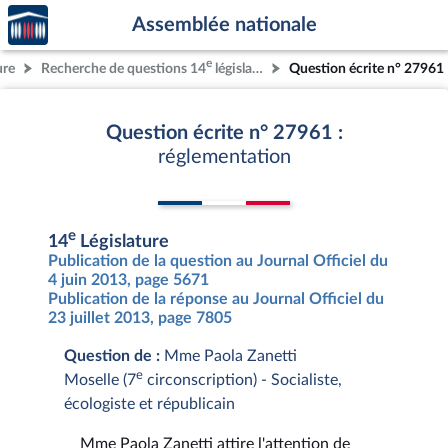
Accèder
Aller au contenu
Aller en bas de la page
Assemblée nationale
à la
page
e
ure
Recherche de questions 14
législature
Question écrite n° 27961
d'accueil
Question écrite n° 27961 :
réglementation
e
14
Législature
Publication de la question au Journal Officiel du
4 juin 2013, page 5671
Publication de la réponse au Journal Officiel du
23 juillet 2013, page 7805
Question de :
Mme Paola Zanetti
e
Moselle (7
circonscription) - Socialiste,
écologiste et républicain
Mme Paola Zanetti attire l'attention de