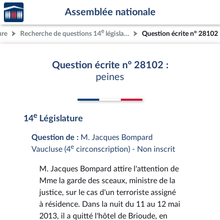
Accèder
Aller au contenu
Aller en bas de la page
Assemblée nationale
à la
page
e
ure
Recherche de questions 14
législature
Question écrite n° 28102
d'accueil
Question écrite n° 28102 :
peines
e
14
Législature
Question de :
M. Jacques Bompard
e
Vaucluse (4
circonscription) - Non inscrit
M. Jacques Bompard attire l'attention de
Mme la garde des sceaux, ministre de la
justice, sur le cas d'un terroriste assigné
à résidence. Dans la nuit du 11 au 12 mai
2013, il a quitté l'hôtel de Brioude, en