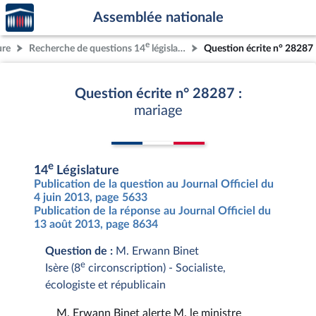
Accèder
Aller au contenu
Aller en bas de la page
Assemblée nationale
à la
page
e
ure
Recherche de questions 14
législature
Question écrite n° 28287
d'accueil
Question écrite n° 28287 :
mariage
e
14
Législature
Publication de la question au Journal Officiel du
4 juin 2013, page 5633
Publication de la réponse au Journal Officiel du
13 août 2013, page 8634
Question de :
M. Erwann Binet
e
Isère (8
circonscription) - Socialiste,
écologiste et républicain
M. Erwann Binet alerte M. le ministre