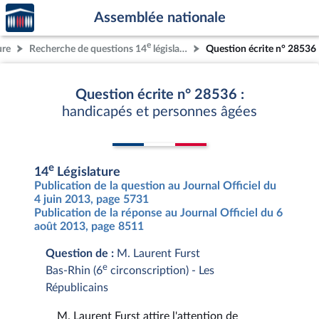
Accèder
Aller au contenu
Aller en bas de la page
Assemblée nationale
à la
page
e
ure
Recherche de questions 14
législature
Question écrite n° 28536
d'accueil
Question écrite n° 28536 :
handicapés et personnes âgées
e
14
Législature
Publication de la question au Journal Officiel du
4 juin 2013, page 5731
Publication de la réponse au Journal Officiel du 6
août 2013, page 8511
Question de :
M. Laurent Furst
e
Bas-Rhin (6
circonscription) - Les
Républicains
M. Laurent Furst attire l'attention de