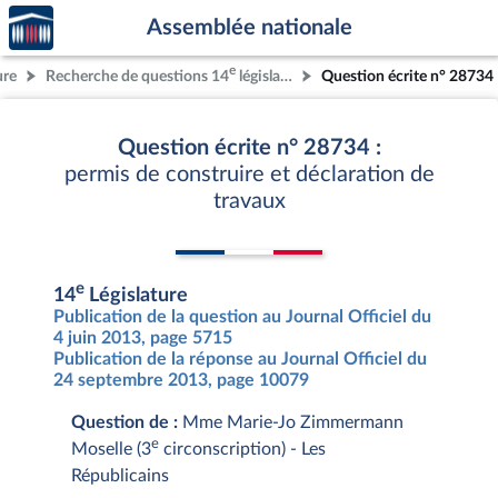
Accèder
Aller au contenu
Aller en bas de la page
Assemblée nationale
à la
page
e
ure
Recherche de questions 14
législature
Question écrite n° 28734
d'accueil
Question écrite n° 28734 :
permis de construire et déclaration de
travaux
e
14
Législature
Publication de la question au Journal Officiel du
4 juin 2013, page 5715
Publication de la réponse au Journal Officiel du
24 septembre 2013, page 10079
Question de :
Mme Marie-Jo Zimmermann
e
Moselle (3
circonscription) - Les
Républicains