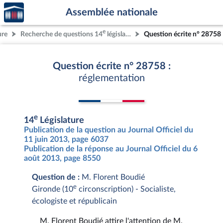
Accèder
Aller au contenu
Aller en bas de la page
Assemblée nationale
à la
page
e
ure
Recherche de questions 14
législature
Question écrite n° 28758
d'accueil
Question écrite n° 28758 :
réglementation
e
14
Législature
Publication de la question au Journal Officiel du
11 juin 2013, page 6037
Publication de la réponse au Journal Officiel du 6
août 2013, page 8550
Question de :
M. Florent Boudié
e
Gironde (10
circonscription) - Socialiste,
écologiste et républicain
M. Florent Boudié attire l'attention de M.