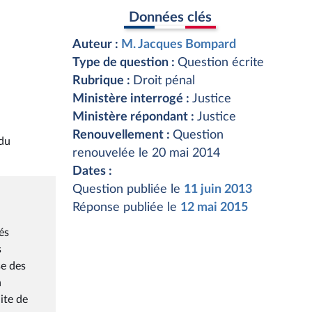
Données clés
Auteur :
M. Jacques Bompard
Type de question :
Question écrite
Rubrique :
Droit pénal
Ministère interrogé :
Justice
Ministère répondant :
Justice
Renouvellement :
Question
 du
renouvelée le 20 mai 2014
Dates :
Question publiée le
11 juin 2013
Réponse publiée le
12 mai 2015
és
s
se des
n
ite de