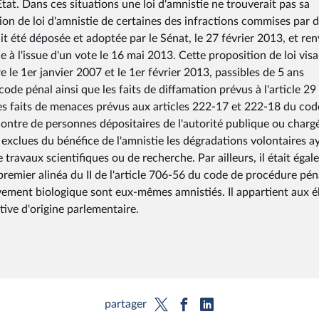
'État. Dans ces situations une loi d'amnistie ne trouverait pas sa
ition de loi d'amnistie de certaines des infractions commises par 
t été déposée et adoptée par le Sénat, le 27 février 2013, et re
 à l'issue d'un vote le 16 mai 2013. Cette proposition de loi visa
e le 1er janvier 2007 et le 1er février 2013, passibles de 5 ans
ode pénal ainsi que les faits de diffamation prévus à l'article 29 
et les faits de menaces prévus aux articles 222-17 et 222-18 du cod
contre de personnes dépositaires de l'autorité publique ou charg
 exclues du bénéfice de l'amnistie les dégradations volontaires a
avaux scientifiques ou de recherche. Par ailleurs, il était éga
premier alinéa du II de l'article 706-56 du code de procédure pén
lèvement biologique sont eux-mêmes amnistiés. Il appartient aux é
ative d'origine parlementaire.
partager