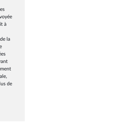
des
nvoyée
it à
de la
e
ées
yant
lement
ale,
lus de