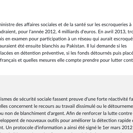
istre des affaires sociales et de la santé sur les escroqueries à
draient, pour l'année 2012, 4 milliards d'euros. En avril 2013, tr
is en examen pour participation à un réseau qui aurait escroqué
uraient été ensuite blanchis au Pakistan. Il lui demande si les
acées en détention préventive, si les fonds détournés puis plac
français et quelles mesures elle compte prendre pour lutter cont
smes de sécurité sociale fassent preuve d'une forte réactivité f
elles concernent le recours au travail dissimulé ou le détournem
 non de blanchiment d'argent. Afin de renforcer la lutte contre 
veloppent de nouveaux outils pour améliorer la détection rapide 
. Un protocole d'information a ainsi été signé le 1er mars 2012