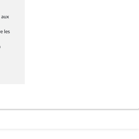
e aux
e les
à