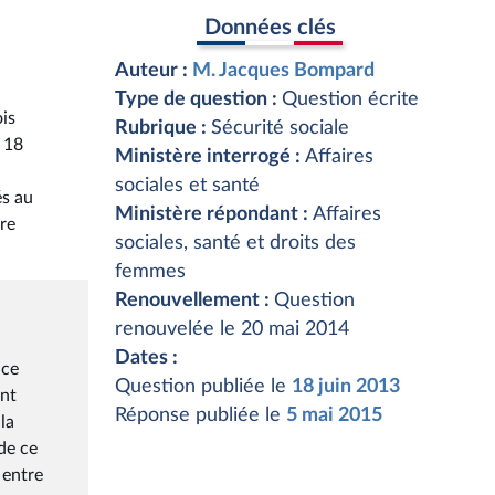
Données clés
Auteur :
M. Jacques Bompard
Type de question :
Question écrite
ois
Rubrique :
Sécurité sociale
 18
Ministère interrogé :
Affaires
sociales et santé
és au
Ministère répondant :
Affaires
re
sociales, santé et droits des
femmes
Renouvellement :
Question
renouvelée le 20 mai 2014
Dates :
ace
Question publiée le
18 juin 2013
ent
Réponse publiée le
5 mai 2015
la
de ce
 entre