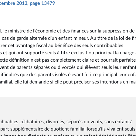
décembre 2013, page 13479
le ministre de l'économie et des finances sur la suppression de 
 cas de garde alternée d'un enfant mineur. Au titre de la loi de f
trer cet avantage fiscal au bénéfice des seuls contribuables
s et qui ont supporté seuls à titre exclusif ou principal la charge
tte définition n'est pas complétement claire et pourrait parfait
ouvent de parents séparés ou divorcés qui élèvent seuls leur enfan
ficultés que des parents isolés élevant à titre principal leur enf
ilial, elle lui demande si elle peut préciser ses intentions en ma
ibuables célibataires, divorcés, séparés ou veufs, sans enfant à
art supplémentaire de quotient familial lorsqu'ils vivaient seuls