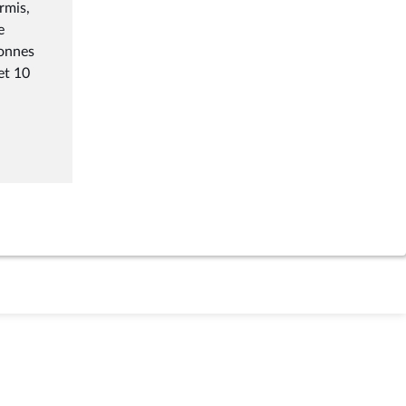
rmis,
e
sonnes
et 10