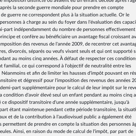
ne imposition distincte ou avaient eu un enfant décédé après l'âg
es après la seconde guerre mondiale pour prendre en compte
 de guerre ne correspondent plus à la situation actuelle. Or le
 personnes à charge au sein du foyer dans l'évaluation des capac
demi-part indépendamment du nombre de personnes effectivement
incipe et confère au bénéficiaire un avantage fiscal croissant a
l'imposition des revenus de l'année 2009, de recentrer cet avanta
res, divorcés, séparés ou veufs vivant seuls et qui ont supporté s
endant au moins cinq années. À défaut de respecter ces conditions
familial, ce qui correspond à l'objectif de neutralité entre les
. Néanmoins et afin de limiter les hausses d'impôt pouvant en rés
transitoire et dégressif pour l'imposition des revenus des années 
demi-part supplémentaire pour le calcul de leur impôt sur le re
la condition d'avoir élevé seul un enfant pendant au moins cinq a
é ce dispositif transitoire d'une année supplémentaire, jusqu'à
part étant maintenue pendant cette période transitoire, la situat
ux et de la contribution à l'audiovisuel public a également été
es permettent de prendre en compte la situation des personnes â
ules. Ainsi, en raison du mode de calcul de l'impôt, par part de