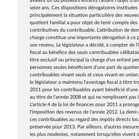
avaient un ou plusieurs enfants faisant l'objet d'u
seize ans. Ces dispositions dérogatoires institué
principalement la situation particulière des veuves
quotient familial a pour objet de tenir compte des
contributives du contribuable. L'attribution de 
charge constitue une importante dérogation à ce pr
son revenu. Le législateur a décidé, à compter de 
fiscal au bénéfice des seuls contribuables célibatai
titre exclusif ou principal la charge d'un enfant p
personnes seules bénéficient d'une part de quotient 
contribuables vivant seuls et ceux vivant en union
le législateur a maintenu l'avantage fiscal à titre 
2011 pour les contribuables ayant bénéficié d'une 
au titre de l'année 2008 et qui ne remplissent pas 
L'article 4 de la loi de finances pour 2011 a prorog
l'imposition des revenus de l'année 2012. La demi-
ces contribuables au regard des impôts directs loca
préservée pour 2013. Par ailleurs, d'autres mesur
les plus modestes, notamment lorsqu'elles vivent se