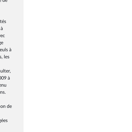
e de
ités
 à
vec
ge
euls à
, les
ulter,
2009 à
venu
ns.
ion de
gées