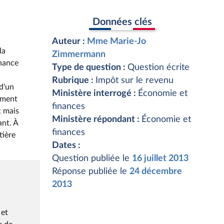
Données clés
Auteur :
Mme Marie-Jo
la
Zimmermann
inance
Type de question :
Question écrite
Rubrique :
Impôt sur le revenu
 d'un
Ministère interrogé :
Économie et
ement
finances
t mais
Ministère répondant :
Économie et
ant. À
finances
tière
Dates :
Question publiée le
16 juillet 2013
Réponse publiée le
24 décembre
2013
 et