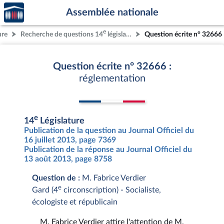
Accèder
Aller au contenu
Aller en bas de la page
Assemblée nationale
à la
page
e
ure
Recherche de questions 14
législature
Question écrite n° 32666
d'accueil
Question écrite n° 32666 :
réglementation
e
14
Législature
Publication de la question au Journal Officiel du
16 juillet 2013, page 7369
Publication de la réponse au Journal Officiel du
13 août 2013, page 8758
Question de :
M. Fabrice Verdier
e
Gard (4
circonscription) - Socialiste,
écologiste et républicain
M. Fabrice Verdier attire l'attention de M.