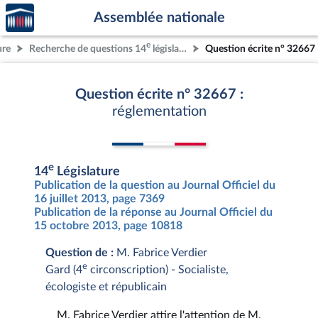
Accèder
Aller au contenu
Aller en bas de la page
Assemblée nationale
à la
page
e
ure
Recherche de questions 14
législature
Question écrite n° 32667
d'accueil
Question écrite n° 32667 :
réglementation
e
14
Législature
Publication de la question au Journal Officiel du
16 juillet 2013, page 7369
Publication de la réponse au Journal Officiel du
15 octobre 2013, page 10818
Question de :
M. Fabrice Verdier
e
Gard (4
circonscription) - Socialiste,
écologiste et républicain
M. Fabrice Verdier attire l'attention de M.