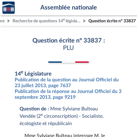
Accèder
Aller au contenu
Aller en bas de la page
Assemblée nationale
à la
page
e
ure
Recherche de questions 14
législature
Question écrite n° 33837
d'accueil
Question écrite n° 33837 :
PLU
e
14
Législature
Publication de la question au Journal Officiel du
23 juillet 2013, page 7637
Publication de la réponse au Journal Officiel du 3
septembre 2013, page 9219
Question de :
Mme Sylviane Bulteau
e
Vendée (2
circonscription) - Socialiste,
écologiste et républicain
Mme Sylviane Bulteau interroge M. le