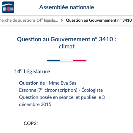
Accèder
Aller au contenu
Aller en bas de la page
Assemblée nationale
à la
page
e
herche de questions 14
législature
Question au Gouvernement n° 3410
d'accueil
Question au Gouvernement n° 3410 :
climat
e
14
Législature
Question de :
Mme Eva Sas
e
Essonne (7
circonscription) - Écologiste
Question posée en séance, et publiée le 3
décembre 2015
COP21