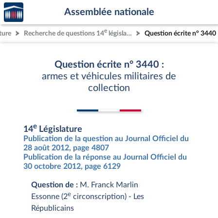
Accèder
Aller au contenu
Aller en bas de la page
Assemblée nationale
à la
page
e
ture
Recherche de questions 14
législature
Question écrite n° 3440
d'accueil
Question écrite n° 3440 :
armes et véhicules militaires de
collection
e
14
Législature
Publication de la question au Journal Officiel du
28 août 2012, page 4807
Publication de la réponse au Journal Officiel du
30 octobre 2012, page 6129
Question de :
M. Franck Marlin
e
Essonne (2
circonscription) - Les
Républicains