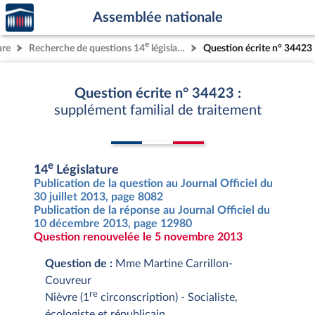
Accèder
Aller au contenu
Aller en bas de la page
Assemblée nationale
à la
page
e
ure
Recherche de questions 14
législature
Question écrite n° 34423
d'accueil
Question écrite n° 34423 :
supplément familial de traitement
e
14
Législature
Publication de la question au Journal Officiel du
30 juillet 2013, page 8082
Publication de la réponse au Journal Officiel du
10 décembre 2013, page 12980
Question renouvelée le 5 novembre 2013
Question de :
Mme Martine Carrillon-
Couvreur
re
Nièvre (1
circonscription) - Socialiste,
écologiste et républicain