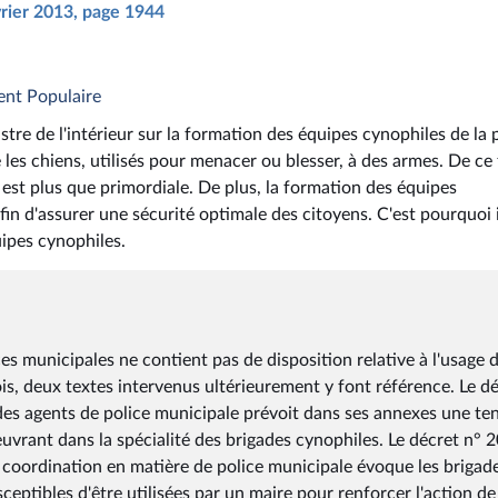
vrier 2013, page 1944
ent Populaire
stre de l'intérieur sur la formation des équipes cynophiles de la 
 les chiens, utilisés pour menacer ou blesser, à des armes. De ce f
e est plus que primordiale. De plus, la formation des équipes
fin d'assurer une sécurité optimale des citoyens. C'est pourquoi i
uipes cynophiles.
ces municipales ne contient pas de disposition relative à l'usage 
ois, deux textes intervenus ultérieurement y font référence. Le d
 des agents de police municipale prévoit dans ses annexes une te
uvrant dans la spécialité des brigades cynophiles. Le décret n° 
e coordination en matière de police municipale évoque les brigad
eptibles d'être utilisées par un maire pour renforcer l'action de