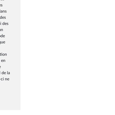
es
dans
 des
i des
un
ode
que
tion
 en
e
 de la
-ci ne