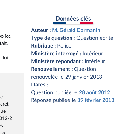
Données clés
Auteur :
M. Gérald Darmanin
police
Type de question :
Question écrite
ait,
Rubrique :
Police
Ministère interrogé :
Intérieur
l lui
Ministère répondant :
Intérieur
Renouvellement :
Question
renouvelée le 29 janvier 2013
Dates :
Question publiée le
28 août 2012
de
Réponse publiée le
19 février 2013
écret
nue
2012-2
es
 sa