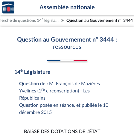
Accèder
Aller au contenu
Aller en bas de la page
Assemblée nationale
à la
page
e
herche de questions 14
législature
Question au Gouvernement n° 3444
d'accueil
Question au Gouvernement n° 3444 :
ressources
e
14
Législature
Question de :
M. François de Mazières
re
Yvelines (1
circonscription) - Les
Républicains
Question posée en séance, et publiée le 10
décembre 2015
BAISSE DES DOTATIONS DE L'ÉTAT