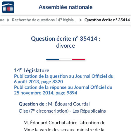
Accèder
Aller au contenu
Aller en bas de la page
Assemblée nationale
à la
page
e
ure
Recherche de questions 14
législature
Question écrite n° 35414
d'accueil
Question écrite n° 35414 :
divorce
e
14
Législature
Publication de la question au Journal Officiel du
6 août 2013, page 8320
Publication de la réponse au Journal Officiel du
25 novembre 2014, page 9894
Question de :
M. Édouard Courtial
e
Oise (7
circonscription) - Les Républicains
M. Édouard Courtial attire l'attention de
Mme la garde des sceaux, ministre de la