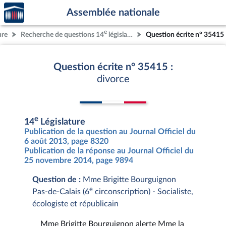
Accèder
Aller au contenu
Aller en bas de la page
Assemblée nationale
à la
page
e
ure
Recherche de questions 14
législature
Question écrite n° 35415
d'accueil
Question écrite n° 35415 :
divorce
e
14
Législature
Publication de la question au Journal Officiel du
6 août 2013, page 8320
Publication de la réponse au Journal Officiel du
25 novembre 2014, page 9894
Question de :
Mme Brigitte Bourguignon
e
Pas-de-Calais (6
circonscription) - Socialiste,
écologiste et républicain
Mme Brigitte Bourguignon alerte Mme la