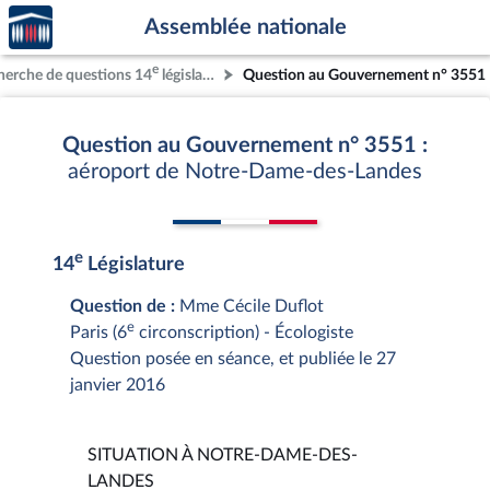
Accèder
Aller au contenu
Aller en bas de la page
Assemblée nationale
à la
page
e
herche de questions 14
législature
Question au Gouvernement n° 3551
d'accueil
Question au Gouvernement n° 3551 :
aéroport de Notre-Dame-des-Landes
e
14
Législature
Question de :
Mme Cécile Duflot
e
Paris (6
circonscription) - Écologiste
Question posée en séance, et publiée le 27
janvier 2016
SITUATION À NOTRE-DAME-DES-
LANDES