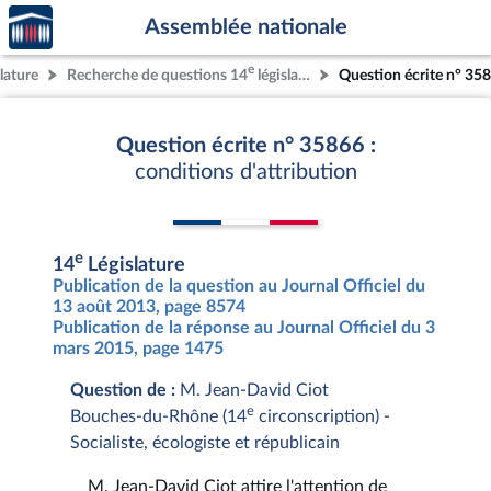
Accèder
Aller au contenu
Aller en bas de la page
Assemblée nationale
à la
page
e
lature
Recherche de questions 14
législature
Question écrite n° 35
d'accueil
Question écrite n° 35866 :
conditions d'attribution
e
14
Législature
Publication de la question au Journal Officiel du
13 août 2013, page 8574
Publication de la réponse au Journal Officiel du 3
mars 2015, page 1475
Question de :
M. Jean-David Ciot
e
Bouches-du-Rhône (14
circonscription) -
Socialiste, écologiste et républicain
M. Jean-David Ciot attire l'attention de