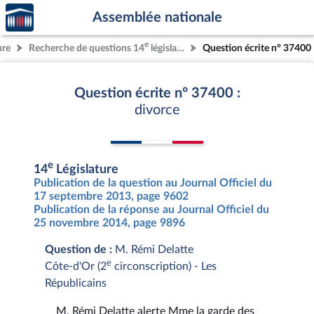
Accèder
Aller au contenu
Aller en bas de la page
Assemblée nationale
à la
page
e
ure
Recherche de questions 14
législature
Question écrite n° 37400
d'accueil
Question écrite n° 37400 :
divorce
e
14
Législature
Publication de la question au Journal Officiel du
17 septembre 2013, page 9602
Publication de la réponse au Journal Officiel du
25 novembre 2014, page 9896
Question de :
M. Rémi Delatte
e
Côte-d'Or (2
circonscription) - Les
Républicains
M. Rémi Delatte alerte Mme la garde des