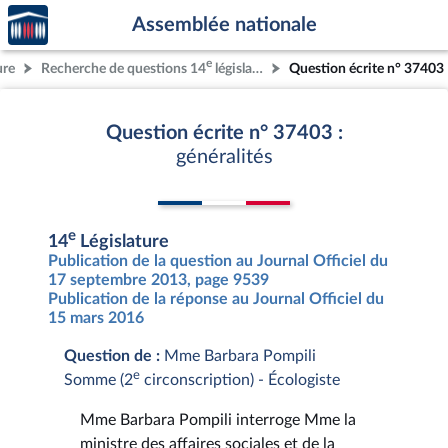
Accèder
Aller au contenu
Aller en bas de la page
Assemblée nationale
à la
page
e
ure
Recherche de questions 14
législature
Question écrite n° 37403
d'accueil
Question écrite n° 37403 :
généralités
e
14
Législature
Publication de la question au Journal Officiel du
17 septembre 2013, page 9539
Publication de la réponse au Journal Officiel du
15 mars 2016
Question de :
Mme Barbara Pompili
e
Somme (2
circonscription) - Écologiste
Mme Barbara Pompili interroge Mme la
ministre des affaires sociales et de la