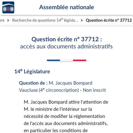
Accèder
Aller au contenu
Aller en bas de la page
Assemblée nationale
à la
page
e
ure
Recherche de questions 14
législature
Question écrite n° 37712
d'accueil
Question écrite n° 37712 :
accès aux documents administratifs
e
14
Législature
Question de :
M. Jacques Bompard
e
Vaucluse (4
circonscription) - Non inscrit
M. Jacques Bompard attire l'attention de
M. le ministre de l'intérieur sur la
nécessité de modifier la réglementation
de l'accès aux documents administratifs,
en particulier les conditions de