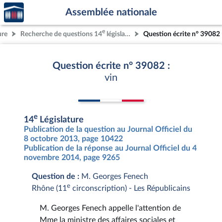
Accèder
Aller au contenu
Aller en bas de la page
Assemblée nationale
à la
page
e
ure
Recherche de questions 14
législature
Question écrite n° 39082
d'accueil
Question écrite n° 39082 :
vin
e
14
Législature
Publication de la question au Journal Officiel du
8 octobre 2013, page 10422
Publication de la réponse au Journal Officiel du 4
novembre 2014, page 9265
Question de :
M. Georges Fenech
e
Rhône (11
circonscription) - Les Républicains
M. Georges Fenech appelle l'attention de
Mme la ministre des affaires sociales et