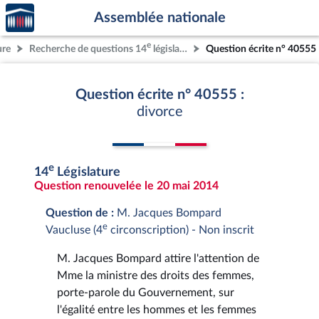
Accèder
Aller au contenu
Aller en bas de la page
Assemblée nationale
à la
page
e
ure
Recherche de questions 14
législature
Question écrite n° 40555
d'accueil
Question écrite n° 40555 :
divorce
e
14
Législature
Question renouvelée le 20 mai 2014
Question de :
M. Jacques Bompard
e
Vaucluse (4
circonscription) - Non inscrit
M. Jacques Bompard attire l'attention de
Mme la ministre des droits des femmes,
porte-parole du Gouvernement, sur
l'égalité entre les hommes et les femmes