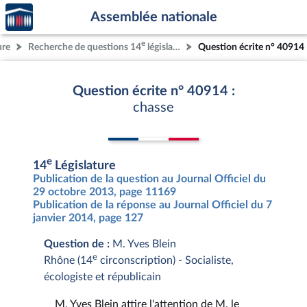
Accèder
Aller au contenu
Aller en bas de la page
Assemblée nationale
à la
page
e
ure
Recherche de questions 14
législature
Question écrite n° 40914
d'accueil
Question écrite n° 40914 :
chasse
e
14
Législature
Publication de la question au Journal Officiel du
29 octobre 2013, page 11169
Publication de la réponse au Journal Officiel du 7
janvier 2014, page 127
Question de :
M. Yves Blein
e
Rhône (14
circonscription) - Socialiste,
écologiste et républicain
M. Yves Blein attire l'attention de M. le