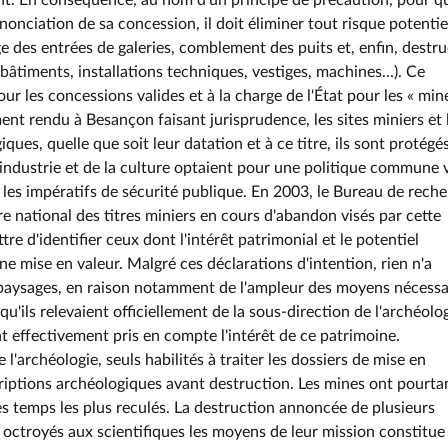
ment. En conséquence, au nom d'un principe de précaution, pour q
nciation de sa concession, il doit éliminer tout risque potentie
age des entrées de galeries, comblement des puits et, enfin, destr
bâtiments, installations techniques, vestiges, machines...). Ce
r les concessions valides et à la charge de l'État pour les « min
ment rendu à Besançon faisant jurisprudence, les sites miniers et 
es, quelle que soit leur datation et à ce titre, ils sont protégé
l'industrie et de la culture optaient pour une politique commune 
et les impératifs de sécurité publique. En 2003, le Bureau de rech
e national des titres miniers en cours d'abandon visés par cette
tre d'identifier ceux dont l'intérêt patrimonial et le potentiel
e mise en valeur. Malgré ces déclarations d'intention, rien n'a
es paysages, en raison notamment de l'ampleur des moyens nécessa
ils relevaient officiellement de la sous-direction de l'archéolog
ont effectivement pris en compte l'intérêt de ce patrimoine.
'archéologie, seuls habilités à traiter les dossiers de mise en
criptions archéologiques avant destruction. Les mines ont pourta
es temps les plus reculés. La destruction annoncée de plusieurs
nt octroyés aux scientifiques les moyens de leur mission constitue