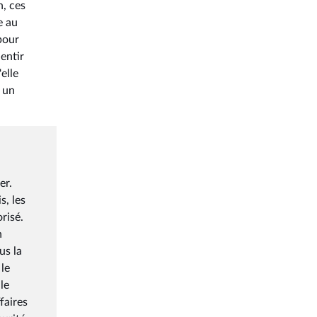
n, ces
e au
pour
lentir
elle
 un
er.
, les
risé.
n
us la
 le
le
faires