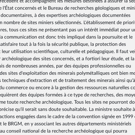
 précèdent et accompagnent les mesures destinées à assurer la sé
 de l'État concernés et le Bureau de recherches géologiques et min
 documentaires, à des expertises archéologiques documentées
in nombre de sites miniers sélectionnés. L'établissement de priori
ires, tous ces sites ne présentant pas un intérêt immédiat pour 
 la communication est donc très impliqué dans la poursuite et le
isfaire tout à la fois la sécurité publique, la protection des
ur utilisation scientifique, culturelle et pédagogique. Il faut vei
r archéologique des sites concernés, et a fortiori leur étude, et l
puis de nombreuses années, par des équipes professionnelles ou
des sites d'exploitation des minerais polymétalliques ont bien m
s techniques d'extraction et de traitement des minerais ainsi qu'
t du commerce ou encore à la gestion des ressources naturelles 
x requièrent des équipes formées à ce type de recherches, des moy
me toute recherche archéologique. Tous les sites ne pourront d
récise qu'il serait sans doute souhaitable. La ministre souhaite à
actions engagées dans le cadre de la convention signée en 1999 
et le BRGM, en y associant les autres départements ministériels
u conseil national de la recherche archéologique qui pourra