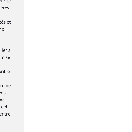
curité
ières
tés et
une
ller à
a mise
ontré
à
comme
ens
onc
 cet
entre