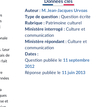
Données clés
Auteur :
M. Jean-Jacques Urvoas
es
Type de question :
Question écrite
es
Rubrique :
Patrimoine culturel
t
Ministère interrogé :
Culture et
communication
onale
Ministère répondant :
Culture et
communication
. Leur
Dates :
ais de
Question publiée le
11 septembre
 fait
2012
re
Réponse publiée le
11 juin 2013
années
a
sques
se et