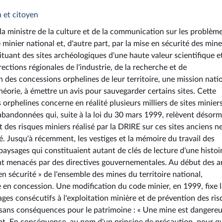
n et citoyen
a ministre de la culture et de la communication sur les problèm
 minier national et, d'autre part, par la mise en sécurité des min
tituant des sites archéologiques d'une haute valeur scientifique e
rections régionales de l'industrie, de la recherche et de
des concessions orphelines de leur territoire, une mission nati
théorie, à émettre un avis pour sauvegarder certains sites. Cette
 orphelines concerne en réalité plusieurs milliers de sites miniers
abandonnées qui, suite à la loi du 30 mars 1999, relèvent désorm
t des risques miniers réalisé par la DRIRE sur ces sites anciens ne
é. Jusqu'à récemment, les vestiges et la mémoire du travail des
aysages qui constituaient autant de clés de lecture d'une histoi
nt menacés par des directives gouvernementales. Au début des 
 en sécurité » de l'ensemble des mines du territoire national,
 en concession. Une modification du code minier, en 1999, fixe l
ges consécutifs à l'exploitation minière et de prévention des ri
as sans conséquences pour le patrimoine : « Une mine est dangereu