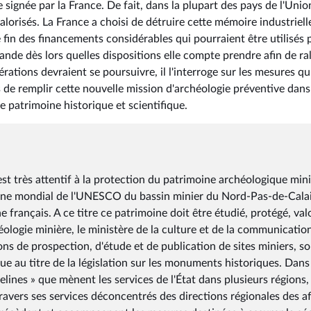
gnée par la France. De fait, dans la plupart des pays de l'Unio
valorisés. La France a choisi de détruire cette mémoire industriell
 fin des financements considérables qui pourraient être utilisés 
mande dès lors quelles dispositions elle compte prendre afin de ra
rations devraient se poursuivre, il l'interroge sur les mesures qu'
 de remplir cette nouvelle mission d'archéologie préventive dans
 patrimoine historique et scientifique.
st très attentif à la protection du patrimoine archéologique mini
ine mondial de l'UNESCO du bassin minier du Nord-Pas-de-Calais
rançais. A ce titre ce patrimoine doit être étudié, protégé, valo
éologie minière, le ministère de la culture et de la communicatio
ns de prospection, d'étude et de publication de sites miniers, so
que au titre de la législation sur les monuments historiques. Dans
elines » que mènent les services de l'État dans plusieurs régions, 
ravers ses services déconcentrés des directions régionales des af