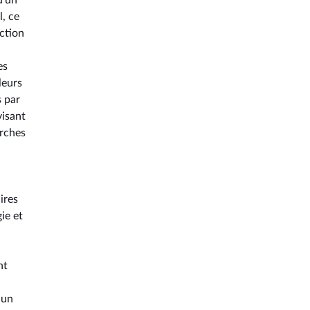
u'un
l, ce
uction
es
leurs
s par
visant
erches
ires
ie et
nt
 un