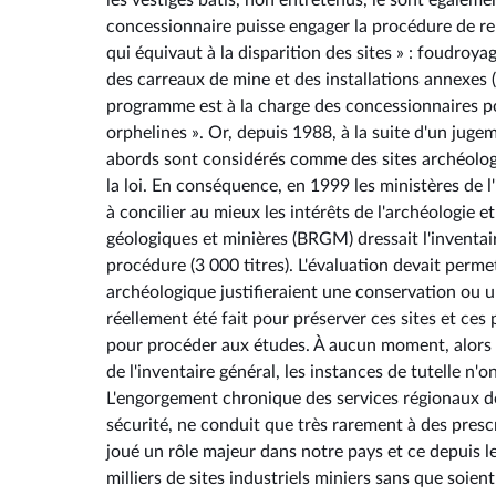
les vestiges bâtis, non entretenus, le sont égale
concessionnaire puisse engager la procédure de reno
qui équivaut à la disparition des sites » : foudroy
des carreaux de mine et des installations annexes (
programme est à la charge des concessionnaires pou
orphelines ». Or, depuis 1988, à la suite d'un juge
abords sont considérés comme des sites archéologiqu
la loi. En conséquence, en 1999 les ministères de 
à concilier au mieux les intérêts de l'archéologie 
géologiques et minières (BRGM) dressait l'inventair
procédure (3 000 titres). L'évaluation devait permet
archéologique justifieraient une conservation ou un
réellement été fait pour préserver ces sites et c
pour procéder aux études. À aucun moment, alors qu'
de l'inventaire général, les instances de tutelle n'
L'engorgement chronique des services régionaux de l
sécurité, ne conduit que très rarement à des pres
joué un rôle majeur dans notre pays et ce depuis l
milliers de sites industriels miniers sans que soie