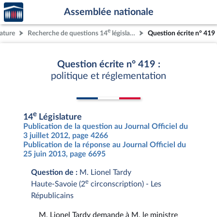
Accèder
Aller au contenu
Aller en bas de la page
Assemblée nationale
à la
page
e
lature
Recherche de questions 14
législature
Question écrite n° 419
d'accueil
Question écrite n° 419 :
politique et réglementation
e
14
Législature
Publication de la question au Journal Officiel du
3 juillet 2012, page 4266
Publication de la réponse au Journal Officiel du
25 juin 2013, page 6695
Question de :
M. Lionel Tardy
e
Haute-Savoie (2
circonscription) - Les
Républicains
M. Lionel Tardy demande à M. le ministre