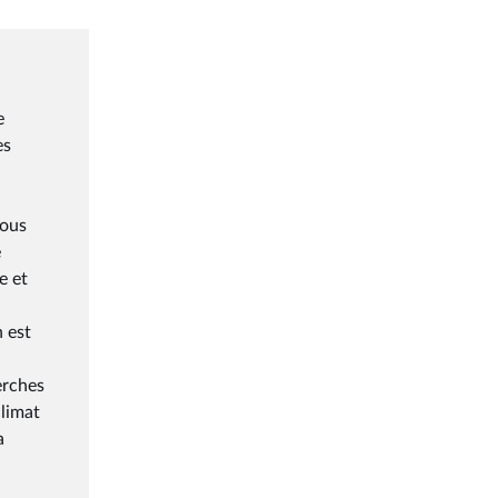
e
es
sous
e
e et
n est
erches
climat
a