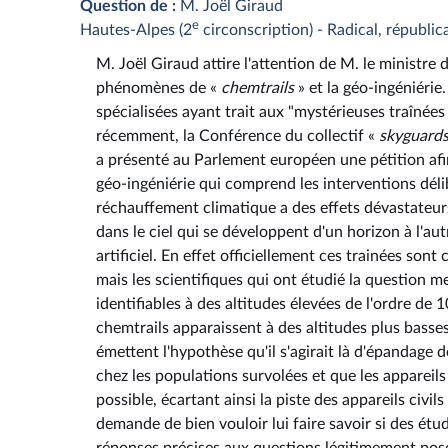
Question de :
M. Joël Giraud
e
Hautes-Alpes (2
circonscription) - Radical, républic
M. Joël Giraud attire l'attention de M. le ministre 
phénomènes de «
chemtrails
» et la géo-ingéniérie
spécialisées ayant trait aux "mystérieuses traînées
récemment, la Conférence du collectif «
skyguard
a présenté au Parlement européen une pétition afin 
géo-ingéniérie qui comprend les interventions délibé
réchauffement climatique a des effets dévastateur
dans le ciel qui se développent d'un horizon à l'aut
artificiel. En effet officiellement ces trainées so
mais les scientifiques qui ont étudié la question m
identifiables à des altitudes élevées de l'ordre de
chemtrails apparaissent à des altitudes plus basse
émettent l'hypothèse qu'il s'agirait là d'épandage 
chez les populations survolées et que les appareils
possible, écartant ainsi la piste des appareils civil
demande de bien vouloir lui faire savoir si des ét