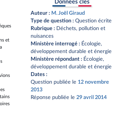
Données clés
Auteur :
M. Joël Giraud
Type de question :
Question écrite
fiques
Rubrique :
Déchets, pollution et
nuisances
ns et
Ministère interrogé :
Écologie,
La
développement durable et énergie
Ministère répondant :
Écologie,
ns
développement durable et énergie
Dates :
vions
Question publiée le
12 novembre
les
2013
tains
Réponse publiée le
29 avril 2014
oires