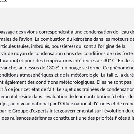
ées.
le passage des avions correspondent à une condensation de l'eau d
males de l'avion. La combustion du kérosène dans les moteurs d
ticules (suies, imbrûlés, poussières) qui sont à l'origine de la
rvir de noyau de condensation dans des conditions de très forte
uration) et pour des températures inférieures à - 30° C. En des
n revanche, au dessus de 130 %, un nuage se forme. Ce phénomèn
onditions atmosphériques et de la météorologie. La taille, la duré
nt également des conditions météorologiques. Elles ne sont pas
 à ce jour cet état de fait. Le sujet des traînées de condensatio
mental réside dans l'évaluation de leur contribution à l'effet de
et, au niveau national par l'Office national d'études et de rech
par le Groupe d'experts intergouvernemental sur l'évolution du 
on des nuisances aériennes constituent une des priorités fixées à l