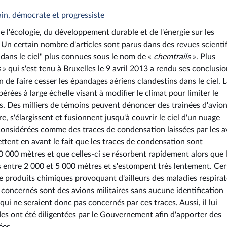
ain, démocrate et progressiste
de l'écologie, du développement durable et de l'énergie sur les
. Un certain nombre d'articles sont parus dans des revues scienti
 dans le ciel" plus connues sous le nom de «
chemtrails
». Plus
s
» qui s'est tenu à Bruxelles le 9 avril 2013 a rendu ses conclusio
de faire cesser les épandages aériens clandestins dans le ciel. 
rées à large échelle visant à modifier le climat pour limiter le
s. Des milliers de témoins peuvent dénoncer des trainées d'avio
re, s'élargissent et fusionnent jusqu'à couvrir le ciel d'un nuage
nt considérées comme des traces de condensation laissées par les a
ettent en avant le fait que les traces de condensation sont
 10 000 mètres et que celles-ci se résorbent rapidement alors que 
s entre 2 000 et 5 000 mètres et s'estompent très lentement. Cer
de produits chimiques provoquant d'ailleurs des maladies respirat
 concernés sont des avions militaires sans aucune identification
s qui ne seraient donc pas concernés par ces traces. Aussi, il lui
udes ont été diligentées par le Gouvernement afin d'apporter des