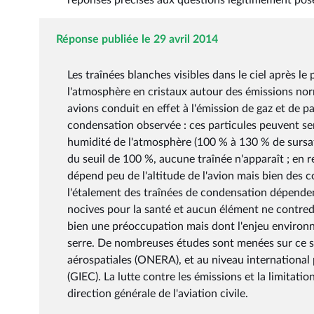
réponses précises aux questions légitimement pos
Réponse publiée le 29 avril 2014
Les traînées blanches visibles dans le ciel après 
l'atmosphère en cristaux autour des émissions nor
avions conduit en effet à l'émission de gaz et de par
condensation observée : ces particules peuvent se
humidité de l'atmosphère (100 % à 130 % de sursat
du seuil de 100 %, aucune traînée n'apparaît ; e
dépend peu de l'altitude de l'avion mais bien des c
l'étalement des traînées de condensation dépende
nocives pour la santé et aucun élément ne contredit
bien une préoccupation mais dont l'enjeu environne
serre. De nombreuses études sont menées sur ce suj
aérospatiales (ONERA), et au niveau international 
(GIEC). La lutte contre les émissions et la limitati
direction générale de l'aviation civile.