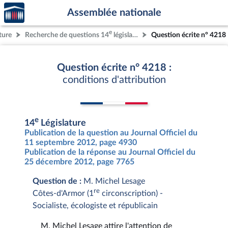
Accèder
Aller au contenu
Aller en bas de la page
Assemblée nationale
à la
page
e
ture
Recherche de questions 14
législature
Question écrite n° 4218
d'accueil
Question écrite n° 4218 :
conditions d'attribution
e
14
Législature
Publication de la question au Journal Officiel du
11 septembre 2012, page 4930
Publication de la réponse au Journal Officiel du
25 décembre 2012, page 7765
Question de :
M. Michel Lesage
re
Côtes-d'Armor (1
circonscription) -
Socialiste, écologiste et républicain
M. Michel Lesage attire l'attention de