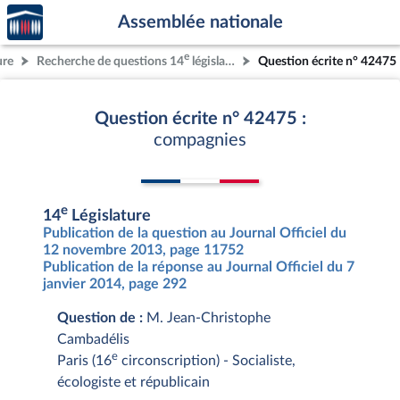
Accèder
Aller au contenu
Aller en bas de la page
Assemblée nationale
à la
page
e
ure
Recherche de questions 14
législature
Question écrite n° 42475
d'accueil
Question écrite n° 42475 :
compagnies
e
14
Législature
Publication de la question au Journal Officiel du
12 novembre 2013, page 11752
Publication de la réponse au Journal Officiel du 7
janvier 2014, page 292
Question de :
M. Jean-Christophe
Cambadélis
e
Paris (16
circonscription) - Socialiste,
écologiste et républicain