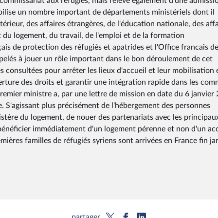
 commissariat aux réfugiés, mais relève également d'une admissi
obilise un nombre important de départements ministériels dont il
térieur, des affaires étrangères, de l'éducation nationale, des aff
 et du logement, du travail, de l'emploi et de la formation
çais de protection des réfugiés et apatrides et l'Office francais d
ppelés à jouer un rôle important dans le bon déroulement de cet
es consultées pour arrêter les lieux d'accueil et leur mobilisation 
verture des droits et garantir une intégration rapide dans les co
remier ministre a, par une lettre de mission en date du 6 janvier
. S'agissant plus précisément de l'hébergement des personnes
inistère du logement, de nouer des partenariats avec les principau
 bénéficier immédiatement d'un logement pérenne et non d'un acc
mières familles de réfugiés syriens sont arrivées en France fin ja
partager