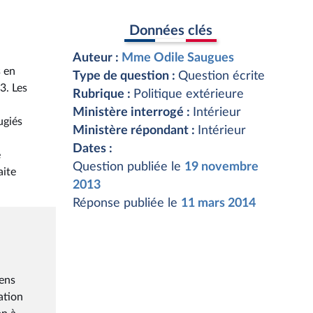
Données clés
Auteur :
Mme Odile Saugues
s en
Type de question :
Question écrite
3. Les
Rubrique :
Politique extérieure
Ministère interrogé :
Intérieur
ugiés
Ministère répondant :
Intérieur
Dates :
e
Question publiée le
19 novembre
aite
2013
Réponse publiée le
11 mars 2014
iens
ation