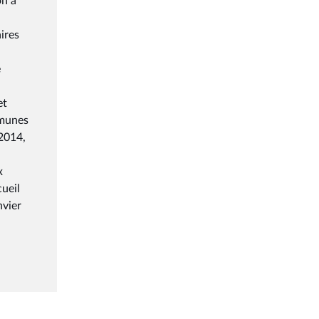
on à
aires
e
et
mmunes
 2014,
x
ueil
nvier