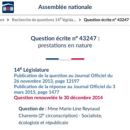
Accèder
Aller au contenu
Aller en bas de la page
Assemblée nationale
à la
page
e
ure
Recherche de questions 14
législature
Question écrite n° 43247
d'accueil
Question écrite n° 43247 :
prestations en nature
e
14
Législature
Publication de la question au Journal Officiel du
26 novembre 2013, page 12197
Publication de la réponse au Journal Officiel du 3
mars 2015, page 1477
Question renouvelée le 30 décembre 2014
Question de :
Mme Marie-Line Reynaud
e
Charente (2
circonscription) - Socialiste,
écologiste et républicain