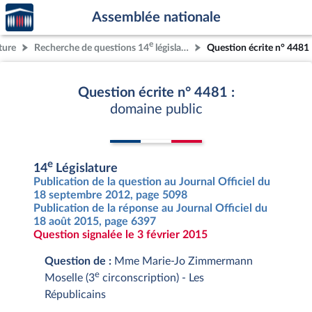
Accèder
Aller au contenu
Aller en bas de la page
Assemblée nationale
à la
page
e
ture
Recherche de questions 14
législature
Question écrite n° 4481
d'accueil
Question écrite n° 4481 :
domaine public
e
14
Législature
Publication de la question au Journal Officiel du
18 septembre 2012, page 5098
Publication de la réponse au Journal Officiel du
18 août 2015, page 6397
Question signalée le 3 février 2015
Question de :
Mme Marie-Jo Zimmermann
e
Moselle (3
circonscription) - Les
Républicains