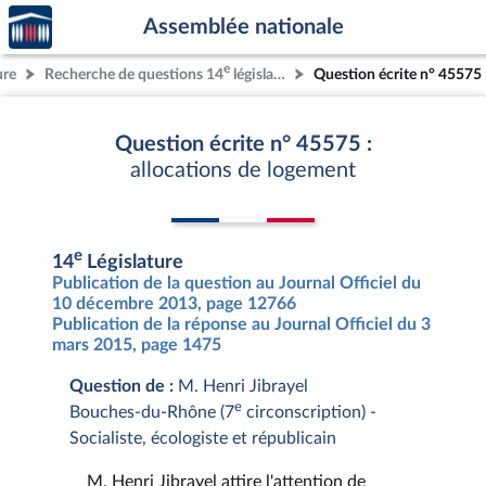
Accèder
Aller au contenu
Aller en bas de la page
Assemblée nationale
à la
page
e
ure
Recherche de questions 14
législature
Question écrite n° 45575
d'accueil
Question écrite n° 45575 :
allocations de logement
e
14
Législature
Publication de la question au Journal Officiel du
10 décembre 2013, page 12766
Publication de la réponse au Journal Officiel du 3
mars 2015, page 1475
Question de :
M. Henri Jibrayel
e
Bouches-du-Rhône (7
circonscription) -
Socialiste, écologiste et républicain
M. Henri Jibrayel attire l'attention de