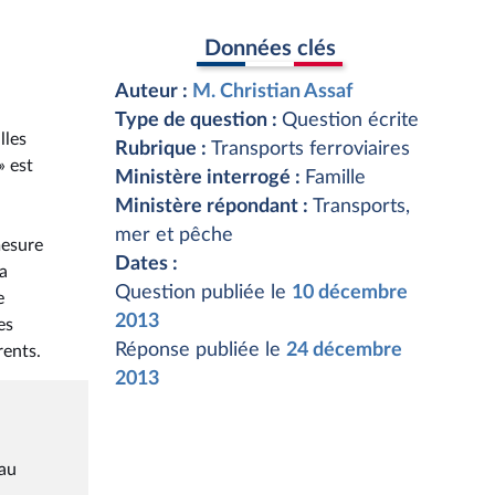
Données clés
Auteur :
M. Christian Assaf
Type de question :
Question écrite
lles
Rubrique :
Transports ferroviaires
» est
Ministère interrogé :
Famille
Ministère répondant :
Transports,
mer et pêche
mesure
Dates :
la
Question publiée le
10 décembre
e
2013
es
Réponse publiée le
24 décembre
rents.
2013
 au