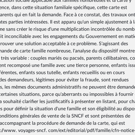
ication sociale applicable aux familles nombreuses et la carte y
nce, dans cette situation familiale spécifique, cette carte est
rents qui en fait la demande. Face à ce constat, des travaux ont
ntes parties intéressées. Il est apparu qu'un simple ajustement à l
me sans créer le risque d'une multiplication incontrôlée du nomb
rait inconciliable avec les engagements du Gouvernement en mati
 trouver une solution acceptable à ce problème. S'agissant des
demande de carte famille nombreuse, l'analyse du dispositif montr
 très variable : couples mariés ou pacsés, parents célibataires, c
ent recomposé une famille avec une tierce personne, enfants iss
érentes, enfants sous tutelle, enfants recueillis ou en cours
 des demandeurs, légitimes pour éviter la fraude, sont rendues
lus, les mêmes documents administratifs ne peuvent être demand
 certaines situations, parce qu'aberrants ou impossibles à fournir
 souhaité clarifier les justificatifs à présenter en listant, pour c
s pour définir la situation d'une famille et son éligibilité au dispos
conditions générales de vente de la SNCF et sont présentées de
e accompagnant la procédure de demande de la carte, qui est
ttp ://www. voyages-sncf. com/ext/editorial/pdf/famille/cfn-notice