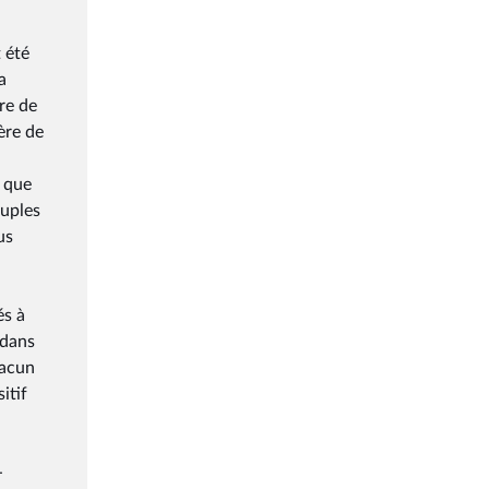
 été
a
re de
ère de
e que
ouples
us
és à
 dans
hacun
itif
-