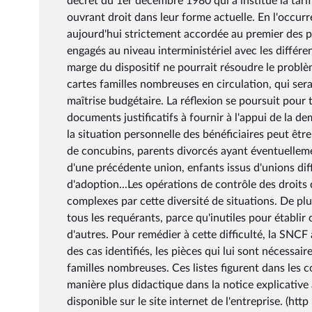
décret du 1er décembre 1980 qui a institué la tarif
ouvrant droit dans leur forme actuelle. En l'occurre
aujourd'hui strictement accordée au premier des pa
engagés au niveau interministériel avec les différe
marge du dispositif ne pourrait résoudre le problè
cartes familles nombreuses en circulation, qui se
maîtrise budgétaire. La réflexion se poursuit pour
documents justificatifs à fournir à l'appui de la 
la situation personnelle des bénéficiaires peut être
de concubins, parents divorcés ayant éventuellem
d'une précédente union, enfants issus d'unions diff
d'adoption...Les opérations de contrôle des droits
complexes par cette diversité de situations. De p
tous les requérants, parce qu'inutiles pour établir
d'autres. Pour remédier à cette difficulté, la SNCF a
des cas identifiés, les pièces qui lui sont nécessaire
familles nombreuses. Ces listes figurent dans les 
manière plus didactique dans la notice explicativ
disponible sur le site internet de l'entreprise. (h