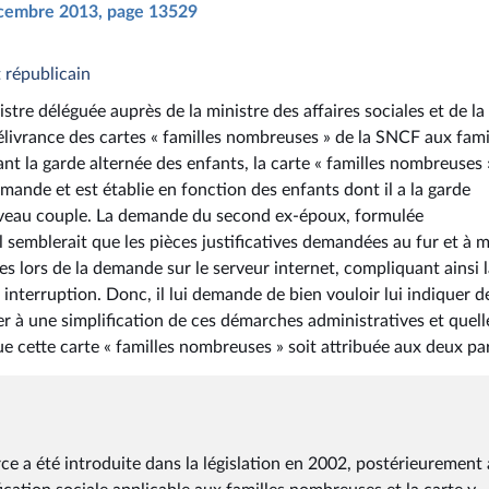
décembre 2013, page 13529
t républicain
stre déléguée auprès de la ministre des affaires sociales et de la
délivrance des cartes « familles nombreuses » de la SNCF aux fami
t la garde alternée des enfants, la carte « familles nombreuses 
mande et est établie en fonction des enfants dont il a la garde
ouveau couple. La demande du second ex-époux, formulée
 il semblerait que les pièces justificatives demandées au fur et à 
es lors de la demande sur le serveur internet, compliquant ainsi 
interruption. Donc, il lui demande de bien vouloir lui indiquer d
 à une simplification de ces démarches administratives et quell
ue cette carte « familles nombreuses » soit attribuée aux deux pa
rce a été introduite dans la législation en 2002, postérieurement