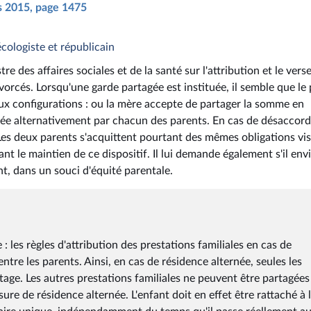
rs 2015, page 1475
écologiste et républicain
tre des affaires sociales et de la santé sur l'attribution et le ver
ivorcés. Lorsqu'une garde partagée est instituée, il semble que le
eux configurations : ou la mère accepte de partager la somme en
chée alternativement par chacun des parents. En cas de désaccord,
 Les deux parents s'acquittent pourtant des mêmes obligations vis
fiant le maintien de ce dispositif. Il lui demande également s'il env
nt, dans un souci d'équité parentale.
 : les règles d'attribution des prestations familiales en cas de
tre les parents. Ainsi, en cas de résidence alternée, seules les
rtage. Les autres prestations familiales ne peuvent être partagées
sure de résidence alternée. L'enfant doit en effet être rattaché à 