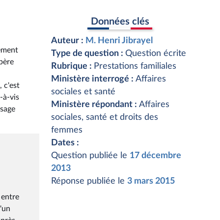
Données clés
Auteur :
M. Henri Jibrayel
sement
Type de question :
Question écrite
 père
Rubrique :
Prestations familiales
Ministère interrogé :
Affaires
 c'est
sociales et santé
-à-vis
Ministère répondant :
Affaires
isage
sociales, santé et droits des
femmes
Dates :
Question publiée le
17 décembre
2013
Réponse publiée le
3 mars 2015
 entre
l'un