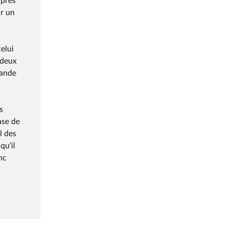
uprès
ur un
elui
 deux
mande
s
ase de
l des
qu'il
nc