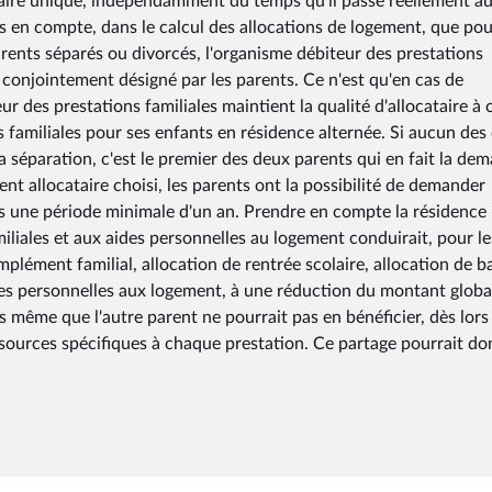
taire unique, indépendamment du temps qu'il passe réellement a
pris en compte, dans le calcul des allocations de logement, que po
arents séparés ou divorcés, l'organisme débiteur des prestations
é conjointement désigné par les parents. Ce n'est qu'en cas de
r des prestations familiales maintient la qualité d'allocataire à c
s familiales pour ses enfants en résidence alternée. Si aucun des
la séparation, c'est le premier des deux parents qui en fait la de
nt allocataire choisi, les parents ont la possibilité de demander
ès une période minimale d'un an. Prendre en compte la résidence
miliales et aux aides personnelles au logement conduirait, pour le
plément familial, allocation de rentrée scolaire, allocation de b
aides personnelles aux logement, à une réduction du montant globa
s même que l'autre parent ne pourrait pas en bénéficier, dès lors 
sources spécifiques à chaque prestation. Ce partage pourrait do