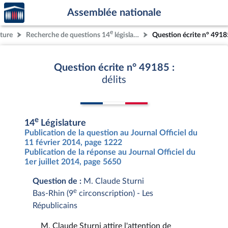
Accèder
Aller au contenu
Aller en bas de la page
Assemblée nationale
à la
page
e
ature
Recherche de questions 14
législature
Question écrite n° 4918
d'accueil
Question écrite n° 49185 :
délits
e
14
Législature
Publication de la question au Journal Officiel du
11 février 2014, page 1222
Publication de la réponse au Journal Officiel du
1er juillet 2014, page 5650
Question de :
M. Claude Sturni
e
Bas-Rhin (9
circonscription) - Les
Républicains
M. Claude Sturni attire l'attention de