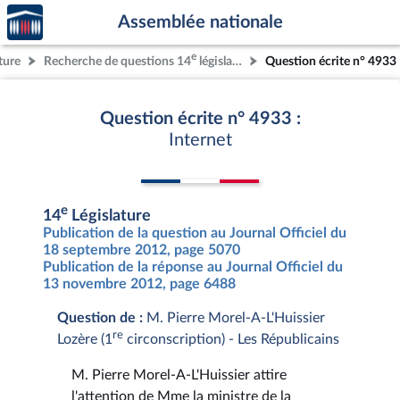
Accèder
Aller au contenu
Aller en bas de la page
Assemblée nationale
à la
page
e
ture
Recherche de questions 14
législature
Question écrite n° 4933
d'accueil
Question écrite n° 4933 :
Internet
e
14
Législature
Publication de la question au Journal Officiel du
18 septembre 2012, page 5070
Publication de la réponse au Journal Officiel du
13 novembre 2012, page 6488
Question de :
M. Pierre Morel-A-L'Huissier
re
Lozère (1
circonscription) - Les Républicains
M. Pierre Morel-A-L'Huissier attire
l'attention de Mme la ministre de la