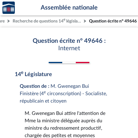
Accèder
Aller au contenu
Aller en bas de la page
Assemblée nationale
à la
page
e
ure
Recherche de questions 14
législature
Question écrite n° 49646
d'accueil
Question écrite n° 49646 :
Internet
e
14
Législature
Question de :
M. Gwenegan Bui
e
Finistère (4
circonscription) - Socialiste,
républicain et citoyen
M. Gwenegan Bui attire l'attention de
Mme la ministre déléguée auprès du
ministre du redressement productif,
chargée des petites et moyennes