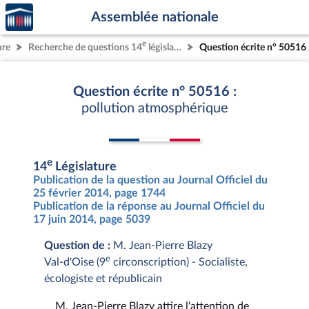
Accèder
Aller au contenu
Aller en bas de la page
Assemblée nationale
à la
page
e
ure
Recherche de questions 14
législature
Question écrite n° 50516
d'accueil
Question écrite n° 50516 :
pollution atmosphérique
e
14
Législature
Publication de la question au Journal Officiel du
25 février 2014, page 1744
Publication de la réponse au Journal Officiel du
17 juin 2014, page 5039
Question de :
M. Jean-Pierre Blazy
e
Val-d'Oise (9
circonscription) - Socialiste,
écologiste et républicain
M. Jean-Pierre Blazy attire l'attention de