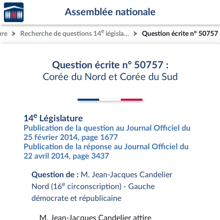
Accèder
Aller au contenu
Aller en bas de la page
Assemblée nationale
à la
page
e
ure
Recherche de questions 14
législature
Question écrite n° 50757
d'accueil
Question écrite n° 50757 :
Corée du Nord et Corée du Sud
e
14
Législature
Publication de la question au Journal Officiel du
25 février 2014, page 1677
Publication de la réponse au Journal Officiel du
22 avril 2014, page 3437
Question de :
M. Jean-Jacques Candelier
e
Nord (16
circonscription) - Gauche
démocrate et républicaine
M. Jean-Jacques Candelier attire