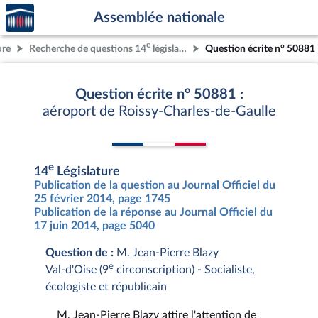
Accèder
Aller au contenu
Aller en bas de la page
Assemblée nationale
à la
page
e
ure
Recherche de questions 14
législature
Question écrite n° 50881
d'accueil
Question écrite n° 50881 :
aéroport de Roissy-Charles-de-Gaulle
e
14
Législature
Publication de la question au Journal Officiel du
25 février 2014, page 1745
Publication de la réponse au Journal Officiel du
17 juin 2014, page 5040
Question de :
M. Jean-Pierre Blazy
e
Val-d'Oise (9
circonscription) - Socialiste,
écologiste et républicain
M. Jean-Pierre Blazy attire l'attention de