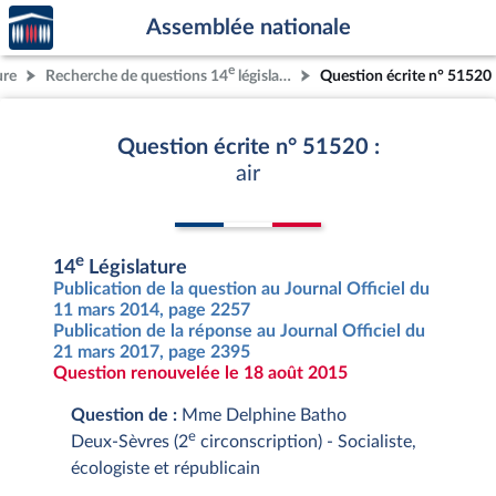
Accèder
Aller au contenu
Aller en bas de la page
Assemblée nationale
à la
page
e
ure
Recherche de questions 14
législature
Question écrite n° 51520
d'accueil
Question écrite n° 51520 :
air
e
14
Législature
Publication de la question au Journal Officiel du
11 mars 2014, page 2257
Publication de la réponse au Journal Officiel du
21 mars 2017, page 2395
Question renouvelée le 18 août 2015
Question de :
Mme Delphine Batho
e
Deux-Sèvres (2
circonscription) - Socialiste,
écologiste et républicain