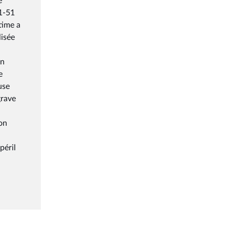
é
51-51
time a
lisée
on
e
use
grave
on
péril