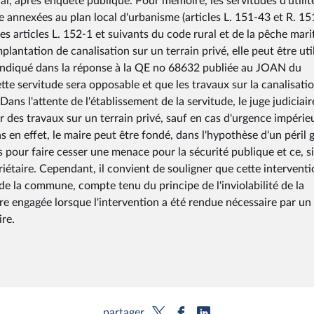
ral, après enquête publique. Pour mémoire, les servitudes d'utilit
tre annexées au plan local d'urbanisme (articles L. 151-43 et R. 1
es articles L. 152-1 et suivants du code rural et de la pêche mari
plantation de canalisation sur un terrain privé, elle peut être uti
e indiqué dans la réponse à la QE no 68632 publiée au JOAN du
ette servitude sera opposable et que les travaux sur la canalisati
ns l'attente de l'établissement de la servitude, le juge judiciair
r des travaux sur un terrain privé, sauf en cas d'urgence impérie
as en effet, le maire peut être fondé, dans l'hypothèse d'un péril 
s pour faire cesser une menace pour la sécurité publique et ce, si
étaire. Cependant, il convient de souligner que cette interventi
de la commune, compte tenu du principe de l'inviolabilité de la
tre engagée lorsque l'intervention a été rendue nécessaire par un 
ire.
partager