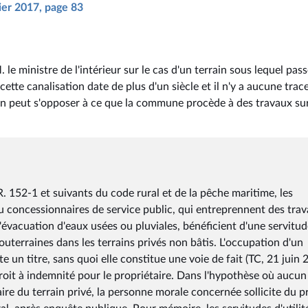
vier 2017, page 83
e ministre de l'intérieur sur le cas d'un terrain sous lequel pas
tte canalisation date de plus d'un siècle et il n'y a aucune trac
rrain peut s'opposer à ce que la commune procède à des travaux su
R. 152-1 et suivants du code rural et de la pêche maritime, les
 ou concessionnaires de service public, qui entreprennent des tra
'évacuation d'eaux usées ou pluviales, bénéficient d'une servitud
uterraines dans les terrains privés non bâtis. L'occupation d'un
e un titre, sans quoi elle constitue une voie de fait (TC, 21 juin 
roit à indemnité pour le propriétaire. Dans l'hypothèse où aucun
ire du terrain privé, la personne morale concernée sollicite du p