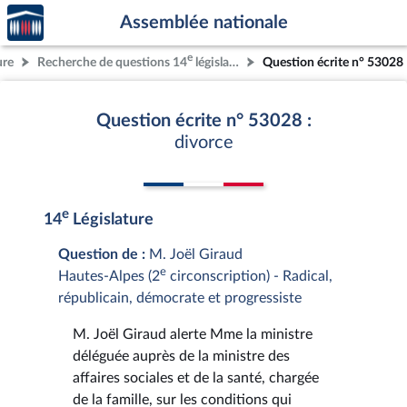
Accèder
Aller au contenu
Aller en bas de la page
Assemblée nationale
à la
page
e
ure
Recherche de questions 14
législature
Question écrite n° 53028
d'accueil
Question écrite n° 53028 :
divorce
e
14
Législature
Question de :
M. Joël Giraud
e
Hautes-Alpes (2
circonscription) - Radical,
républicain, démocrate et progressiste
M. Joël Giraud alerte Mme la ministre
déléguée auprès de la ministre des
affaires sociales et de la santé, chargée
de la famille, sur les conditions qui